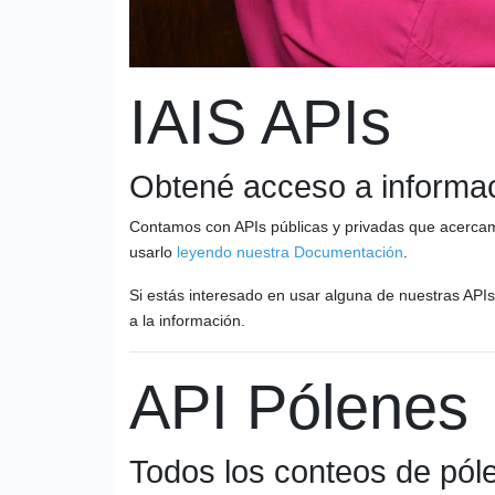
IAIS APIs
Obtené acceso a informaci
Contamos con APIs públicas y privadas que acercamo
usarlo
leyendo nuestra Documentación
.
Si estás interesado en usar alguna de nuestras APIs
a la información.
API Pólenes
Todos los conteos de pól